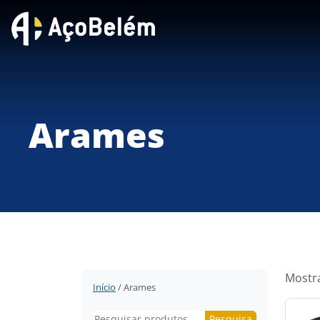
Arames
Mostra
Início
/ Arames
Pesquisar
Pesquisa