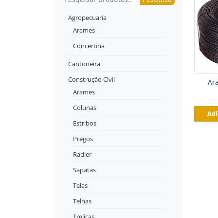
Agropecuaria
Arames
Concertina
Cantoneira
Construção Civil
Ar
Arames
Colunas
Adi
Estribos
Pregos
Radier
Sapatas
Telas
Telhas
Treliças