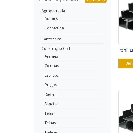
Agropecuaria
Arames
Concertina
Cantoneira
Construção Civil
Perfil 
Arames
Adi
Colunas
Estribos
Pregos
Radier
Sapatas
Telas
Telhas
Treliças