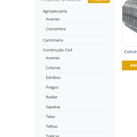
Agropecuaria
Arames
Concertina
Cantoneira
Construção Civil
Conce
Arames
Adi
Colunas
Estribos
Pregos
Radier
Sapatas
Telas
Telhas
Treliças