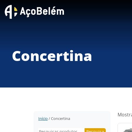
Concertina
Mostra
Início
/ Concertina
Pesquisar
Pesquisa