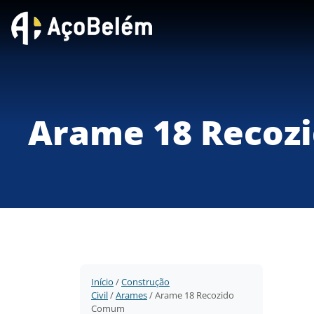
Arame 18 Recoz
Início
/
Construção
Civil
/
Arames
/ Arame 18 Recozido
Comum