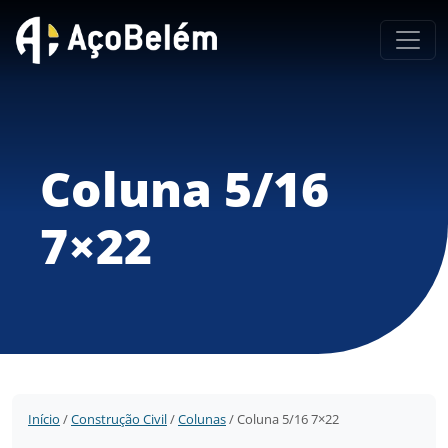
Coluna 5/16
7×22
Início
/
Construção Civil
/
Colunas
/ Coluna 5/16 7×22