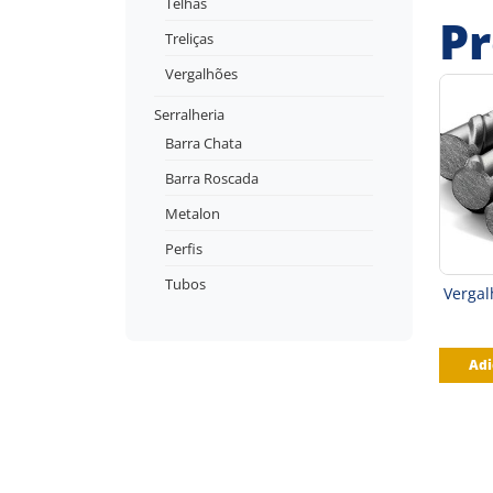
Telhas
Pr
Treliças
Vergalhões
Serralheria
Barra Chata
Barra Roscada
Metalon
Perfis
Tubos
Verga
Adi