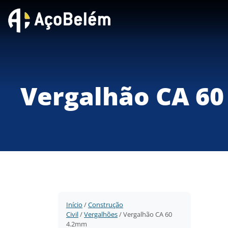
Vergalhão CA 6
Início
/
Construção
Civil
/
Vergalhões
/ Vergalhão CA 60
4.2mm