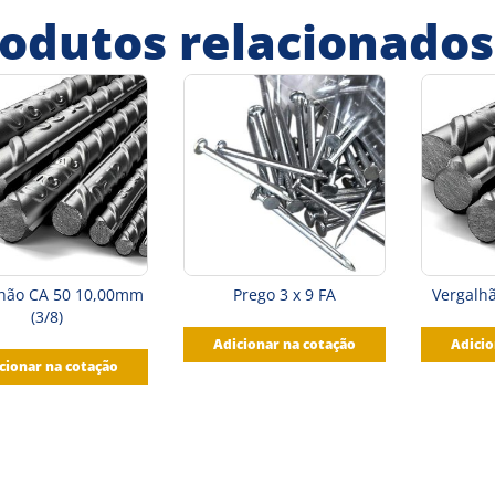
odutos relacionados
lhão CA 50 10,00mm
Prego 3 x 9 FA
Vergalh
(3/8)
Adicionar na cotação
Adicio
cionar na cotação