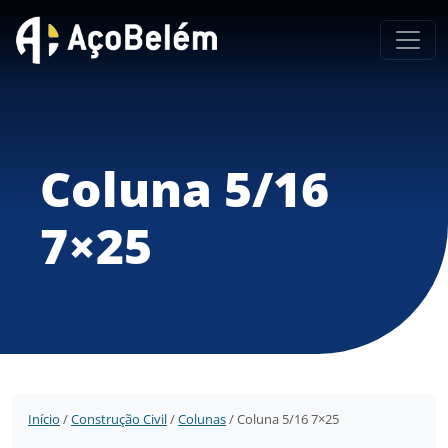
Coluna 5/16
7×25
Início
/
Construção Civil
/
Colunas
/ Coluna 5/16 7×25