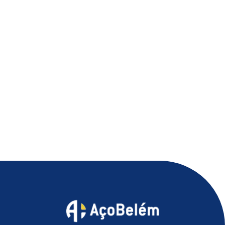
e a forma como
melhorar sua
reforma ou
ele é
produtividade e
construção de
armazenado no
agregar
uma casa é
seu canteiro de
tecnologia, é
sinonimo de
obras
uma ótima
estresse. Mas
influencia...
solução para
saiba que: não
isso. Conhecer
precisa...
novas...
2
07/03/2019
minutos
2
2
27/02/2019
minutos
25/02/2019
minuto